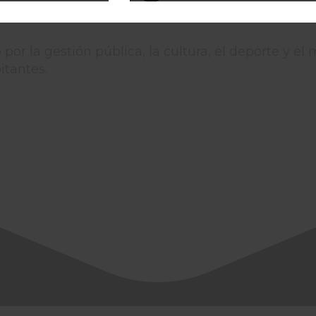
or la gestión pública, la cultura, el deporte y e
itantes.