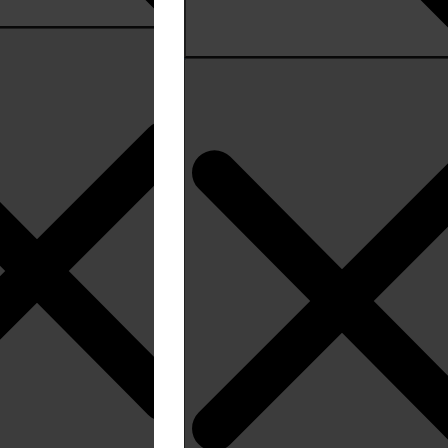
iqueza natural, cultural y gastronómica. Es un des
e semana.
iraldo
o y ambiental. Con amplia experiencia en el sect
dor Legislativo en el Congreso de la República. As