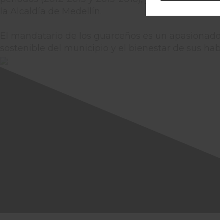
la Alcaldía de Medellín.
El mandatario de los guarceños es un apasionado p
sostenible del municipio y el bienestar de sus hab