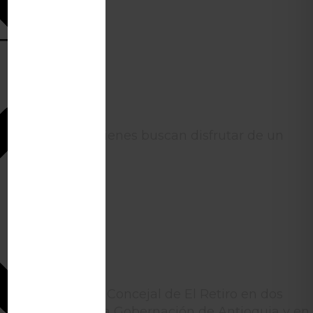
tino ideal para quienes buscan disfrutar de un
or público como Concejal de El Retiro en dos
esor jurídico en la Gobernación de Antioquia y en