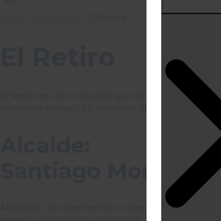
Inicio
-
Municipios
-
El Retiro
El Retiro
El Retiro es un municipio que se destaca por su r
ambiente tranquilo y referente obligado de fin d
Alcalde:
Santiago Montoya G
Abogado con experiencia en derecho administrativ
periodos (2012-2015 y 2015-2018), y como Coordina