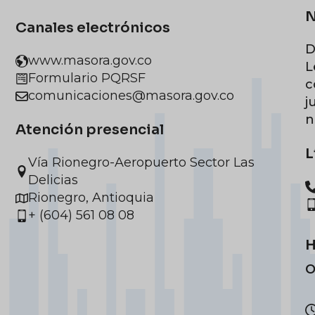
N
Canales electrónicos
D
www.masora.gov.co
L
Formulario PQRSF
c
comunicaciones@masora.gov.co
j
n
Atención presencial
L
Vía Rionegro-Aeropuerto Sector Las
Delicias
Rionegro, Antioquia
+ (604) 561 08 08
H
O