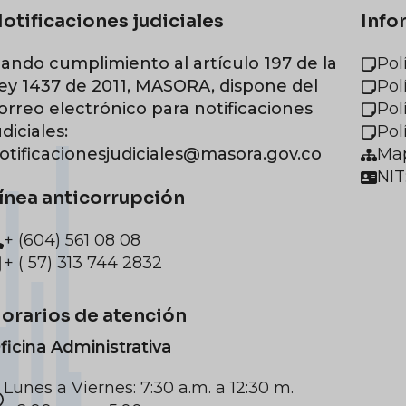
otificaciones judiciales
Info
ando cumplimiento al artículo 197 de la
Pol
ey 1437 de 2011, MASORA, dispone del
Pol
orreo electrónico para notificaciones
Pol
udiciales:
Pol
otificacionesjudiciales@masora.gov.co
Map
NIT
ínea anticorrupción
+ (604) 561 08 08
+ ( 57) 313 744 2832
orarios de atención
ficina Administrativa
Lunes a Viernes: 7:30 a.m. a 12:30 m.