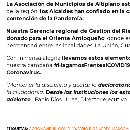
La Asociación de Municipios de Altiplano es
de la región,
los Alcaldes han confiado en la
contención de la Pandemia.
Nuestra Gerencia regional de Gestión del 
donado para el Oriente Antioqueño
, donde e
hermandad entre las localidades. La Unión, Gua
Con inmensa alegría
llevamos estos elemento
nuestra campaña
#HagamosFrentealCOVID1
Coronavirus.
“
Mantener la disciplina y acatar la
declaratoria
la ciudadanía.
Desde las instituciones los es
adelante
”: Fabio Ríos Urrea, Director ejecutivo.
ETIQUETAS: 
CORONAVIRUS
COVID-19
FABIO RÍOS URREA
MASORA