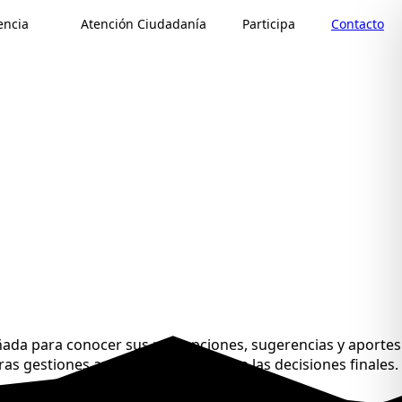
encia
Atención Ciudadanía
Participa
Contacto
ñada para conocer sus percepciones, sugerencias y aportes
ras gestiones antes de que se tomen las decisiones finales.