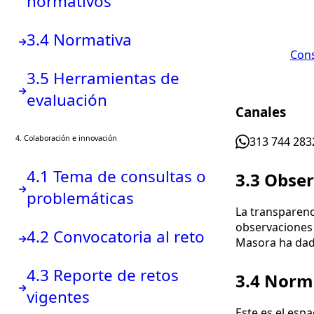
normativos
3.4 Normativa
Con
3.5 Herramientas de
evaluación
Canales
4. Colaboración e innovación
313 744 283
4.1 Tema de consultas o
3.3 Obser
problemáticas
La transparenc
observaciones 
4.2 Convocatoria al reto
Masora ha dad
4.3 Reporte de retos
3.4 Norm
vigentes
Este es el esp