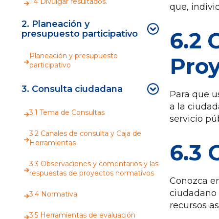
1.4 Divulgar resultados.
que, indivi
2. Planeación y
6.2 
presupuesto participativo
Planeación y presupuesto
Proy
participativo
3. Consulta ciudadana
Para que u
a la ciudad
3.1 Tema de Consultas
servicio pú
3.2 Canales de consulta y Caja de
Herramientas
6.3 
3.3 Observaciones y comentarios y las
respuestas de proyectos normativos
Conozca en
ciudadano (
3.4 Normativa
recursos as
3.5 Herramientas de evaluación