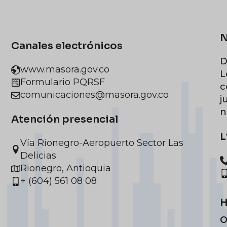
N
Canales electrónicos
D
www.masora.gov.co
L
Formulario PQRSF
c
comunicaciones@masora.gov.co
j
n
Atención presencial
L
Vía Rionegro-Aeropuerto Sector Las
Delicias
Rionegro, Antioquia
+ (604) 561 08 08
H
O