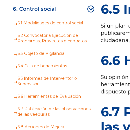
6.5 
6. Control social
6.1 Modalidades de control social
Si un plan 
publicaremo
6.2 Convocatoria Ejecución de
ciudadana,
Programas, Proyectos o contratos
6.3 Objeto de Vigilancia
6.6 
6.4 Caja de herramientas
Su opinión 
6.5 Informes de Interventor o
Supervisor
herramient
dispuesto pa
6.6 Herramientas de Evaluación
6.7 
6.7 Publicación de las observaciones
de las veedurías
las 
6.8 Acciones de Mejora