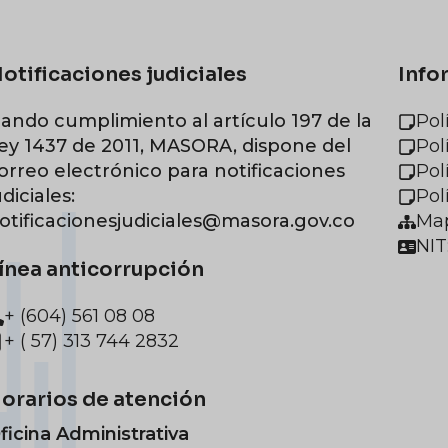
otificaciones judiciales
Info
ando cumplimiento al artículo 197 de la
Pol
ey 1437 de 2011, MASORA, dispone del
Pol
orreo electrónico para notificaciones
Pol
udiciales:
Pol
otificacionesjudiciales@masora.gov.co
Map
NIT
ínea anticorrupción
+ (604) 561 08 08
+ ( 57) 313 744 2832
orarios de atención
ficina Administrativa