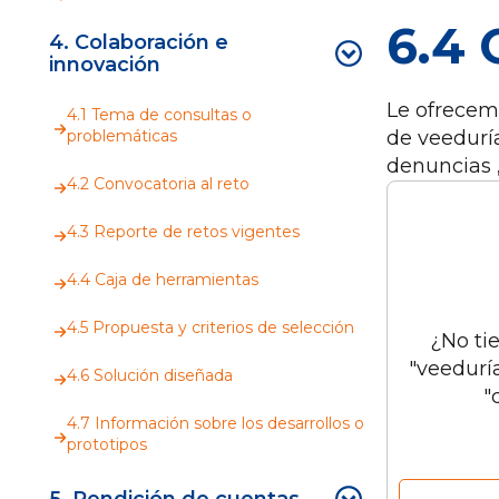
6.4 
4. Colaboración e
innovación
Le ofrecemo
4.1 Tema de consultas o
problemáticas
de veeduría
denuncias ,
4.2 Convocatoria al reto
4.3 Reporte de retos vigentes
4.4 Caja de herramientas
4.5 Propuesta y criterios de selección
¿No ti
"veeduría
4.6 Solución diseñada
"
4.7 Información sobre los desarrollos o
prototipos