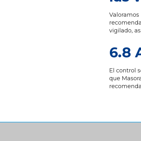
Valoramos l
recomendac
vigilado, 
6.8 
El control 
que Masora
recomendaci